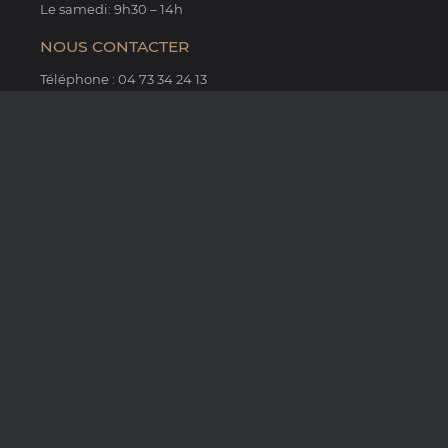
Le samedi: 9h30 – 14h
NOUS CONTACTER
Téléphone : 04 73 34 24 13
Fax : 04 73 34 14 65
Email : lmcb@sfr.fr
KALFIRE
METALFIRE
RIZZOLI
STUV