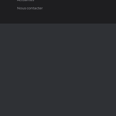
Nous contacter
PARTENAIRES
A
ATTIKA
HARRIE LEENDERS
FOCUS
BARBAS BELLFIRES
LABELS QUALITÉ