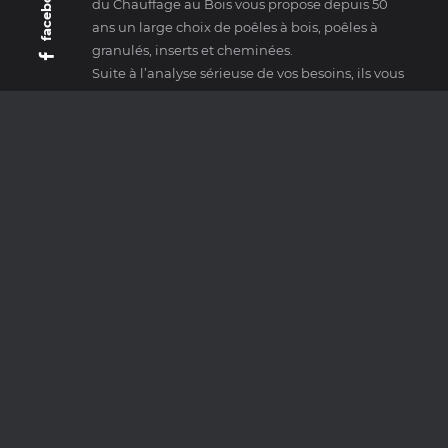
facebook
du Chauffage au Bois vous propose depuis 50
ans un large choix de poêles à bois, poêles à
granulés, inserts et cheminées.
Suite à l’analyse sérieuse de vos besoins, ils vous
orientent vers les meilleurs produits, en vertu de
leurs qualités thermiques et esthétiques.
JOTUL
SCAN
MAX BLANK
CONTUR