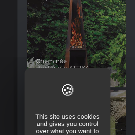
Cheminée
d’extérieur ATTIKA
« GIZEH »
L’original. L’acier massive se mêle au
Visualiser la fiche produit
feu, à l’air et à la terre. L’eau et le ...
This site uses cookies
and gives you control
over what you want to