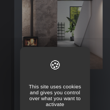
Poêle à bois STÛV
« 6-H »
Abordable, facile à installer, pourvu de
Visualiser la fiche produit
nouvelles options, le poêle à bois Stûv
6-H ...
This site uses cookies
and gives you control
over what you want to
activate