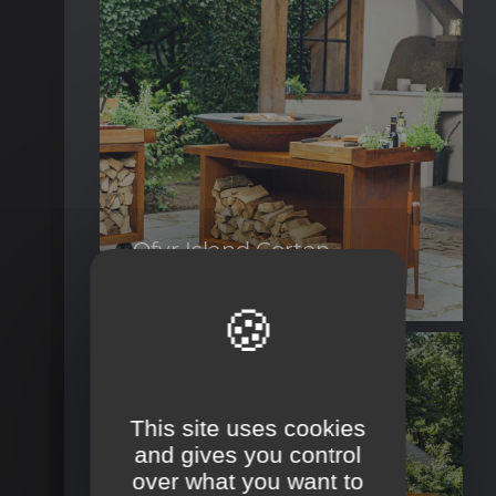
Ofyr Island Corten
100 Pro
Ce produit tout-en-un combine style
Visualiser la fiche produit
indétrônable et fonctionnalité. Fabriqué
en acier ...
This site uses cookies
and gives you control
over what you want to