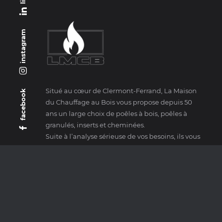
instagram
Situé au cœur de Clermont-Ferrand, La Maison
facebook
du Chauffage au Bois vous propose depuis 50
ans un large choix de poêles à bois, poêles à
granulés, inserts et cheminées.
Suite à l’analyse sérieuse de vos besoins, ils vous
orientent vers les meilleurs produits, en vertu de
leurs qualités thermiques et esthétiques.
JOTUL
SCAN
MAX BLANK
CONTUR