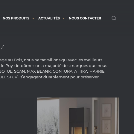
NOS PRODUITS
ACTUALITÉS
NOUS CONTACTER
az
fage au Bois, nous ne travaillons qu’avec les meilleurs
ns le Puy-de-dôme sur la majorité des marques que nous
JOTUL
,
SCAN
,
MAX BLANK
,
CONTURA
,
ATTIKA
,
HARRIE
OLI
,
STUV
), s’engagent durablement pour préserver