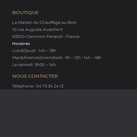
BOUTIQUE
La Maison du Chauffage au Bois
10 rue Auguste Audollent
63000 Clermont-Ferrand – France
Horaires
Lundi/jeudi : 14h – 18h
Mardi/mercredi/vendredi : 9h – 12h • 14h – 18h
Le samedi: 9h30 – 14h
NOUS CONTACTER
Téléphone : 04 73 34 24 13
Fax : 04 73 34 14 65
Email : lmcb@sfr.fr
KALFIRE
METALFIRE
RIZZOLI
STUV