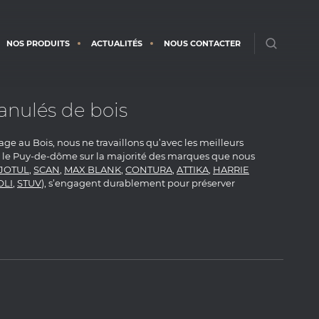
NOS PRODUITS
ACTUALITÉS
NOUS CONTACTER
anulés de bois
fage au Bois, nous ne travaillons qu’avec les meilleurs
ns le Puy-de-dôme sur la majorité des marques que nous
JOTUL
,
SCAN
,
MAX BLANK
,
CONTURA
,
ATTIKA
,
HARRIE
OLI
,
STUV
), s’engagent durablement pour préserver