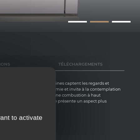
IONS
TÉLÉCHARGEMENTS
ation. Ses lignes contemporaines captent les regards et
 assure une longue autonomie et invite à la contemplation
ux de première qualité pour une combustion à haut
st munie d’une niche arquée présente un aspect plus
ples variantes esthétiques.
ant to activate