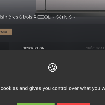
sinières à bois RIZZOLI « Série S »
etour
DESCRIPTION
SPÉCIFICAT
La série de cuisinières à bois modernes conçues pour la libre install
suscitent enthousiasme et admiration. Son grand foyer panoramique
du feu. La série S contient la meilleure technologie et des matéria
rendement et des cuissons impeccables. Une version dont la base e
rustique. Les modèles sont disponibles avec ou sans four en de multi
 cookies and gives you control over what you w