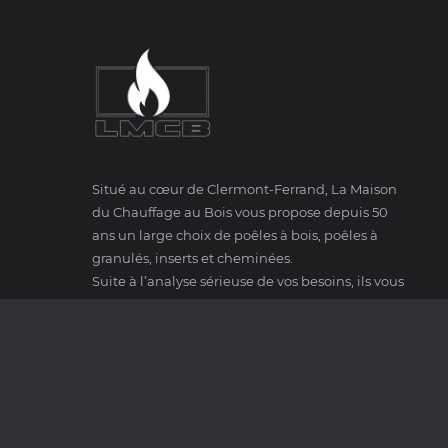
Situé au cœur de Clermont-Ferrand, La Maison
du Chauffage au Bois vous propose depuis 50
ans un large choix de poêles à bois, poêles à
granulés, inserts et cheminées.
Suite à l’analyse sérieuse de vos besoins, ils vous
orientent vers les meilleurs produits, en vertu de
leurs qualités thermiques et esthétiques.
JOTUL
SCAN
MAX BLANK
CONTUR