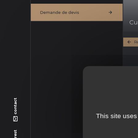
Demande de devis
Cui
R
contact
This site uses