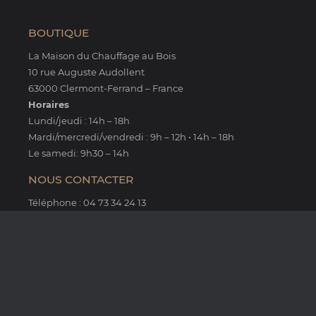
BOUTIQUE
La Maison du Chauffage au Bois
10 rue Auguste Audollent
63000 Clermont-Ferrand – France
Horaires
Lundi/jeudi : 14h – 18h
Mardi/mercredi/vendredi : 9h – 12h • 14h – 18h
Le samedi: 9h30 – 14h
NOUS CONTACTER
Téléphone : 04 73 34 24 13
Fax : 04 73 34 14 65
Email : lmcb@sfr.fr
KALFIRE
METALFIRE
RIZZOLI
STUV