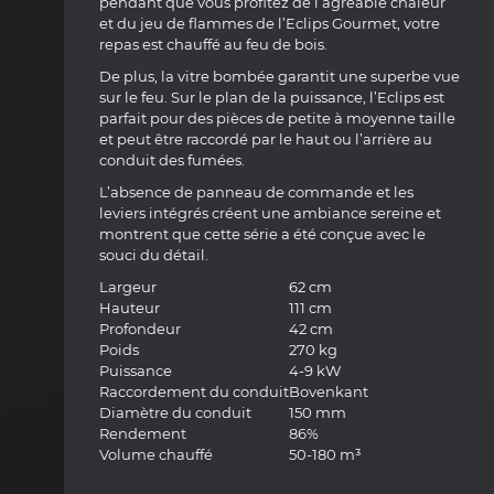
pendant que vous profitez de l’agréable chaleur
et du jeu de flammes de l’Eclips Gourmet, votre
repas est chauffé au feu de bois.
De plus, la vitre bombée garantit une superbe vue
sur le feu. Sur le plan de la puissance, l’Eclips est
parfait pour des pièces de petite à moyenne taille
et peut être raccordé par le haut ou l’arrière au
conduit des fumées.
L’absence de panneau de commande et les
leviers intégrés créent une ambiance sereine et
montrent que cette série a été conçue avec le
souci du détail.
Largeur
62 cm
Hauteur
111 cm
Profondeur
42 cm
Poids
270 kg
Puissance
4-9 kW
Raccordement du conduit
Bovenkant
Diamètre du conduit
150 mm
Rendement
86%
Volume chauffé
50-180 m³