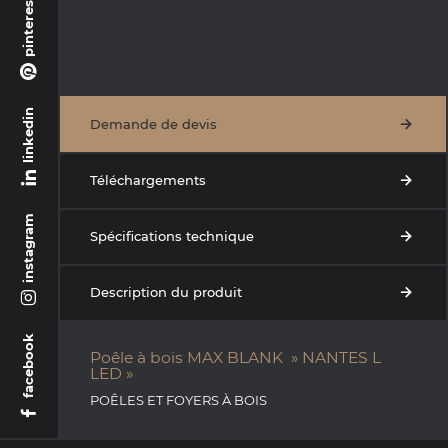
pinterest
linkedin
Demande de devis
Téléchargements
instagram
Spécifications technique
Description du produit
facebook
Poêle à bois MAX BLANK » NANTES L
LED »
POÊLES ET FOYERS À BOIS