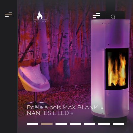
Poêle à bois MAX BLANK »
NANTES L LED »