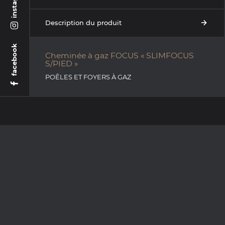
instagram
Description du produit
facebook
Cheminée à gaz FOCUS « SLIMFOCUS
S/PIED »
POÊLES ET FOYERS À GAZ
Situé au cœur de Clermont-Ferrand, La Maison du
Chauffage au Bois vous propose depuis 50 ans un large
choix de poêles à bois, poêles à granulés, inserts et
cheminées.