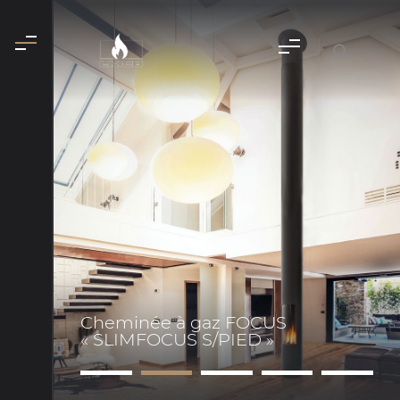
Cheminée à gaz FOCUS
« SLIMFOCUS S/PIED »